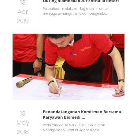
Outing Biomedilab 2019 Athalia Resort
13
Perusahaan melakukan kegiatan ini untuk
Apr
menjaga semangat kerja dan pengemba...
2019
Penandatanganan Komitmen Bersama
13
Karyawan Biomedil...
May
Pada tanggal 13 Mei 2018 seluruh jajaran
2018
Management & Staff PT. Agape Biome...