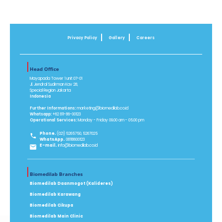
Privacy Policy
Gallery
Careers
Head Office
Mayapada Tower 1 unit 07-01
Jl. Jendral Sudirman Kav 28,
Special Region Jakarta
Indonesia
Further Informations:
marketing@biomedilab.co.id
Whatsapp:
+62 811-86-00123
Operational Services:
Monday - Friday 09.00 am - 05.00 pm
Phone.
(021) 5265750, 5267025
WhatsApp.
08118600123
E-mail.
info@biomedilab.co.id
Biomedilab Branches
Biomedilab Daanmogot (Kalideres)
Biomedilab Karawang
Biomedilab Cikupa
Biomedilab Main Clinic