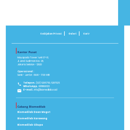
Kebijakan Privasi
Galeri
Karir
Kantor Pusat
Mayapada Tower 1 unit 07-01,
Jl. Jend. Sudirman Kav. 28,
Jakarta Selatan - 12920
Operasional :
Senin - Jum'at : 09.00 - 17.00 WIB
Telepon.
(021) 5265750, 5267025
WhatsApp.
08118600123
E-mail.
info@biomedilab.co.id
Cabang Biomedilab
Biomedilab Daan Mogot
Biomedilab Karawang
Biomedilab Cikupa