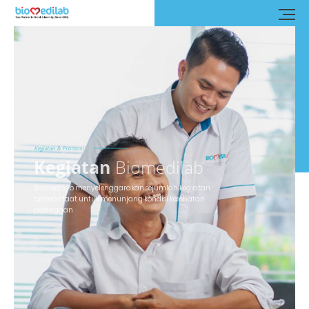
Kegiatan & Promosi
Kegiatan
Biomedilab
Biomedilab menyelenggarakan sejumlah kegiatan
bermanfaat untuk menunjang kondisi kesehatan
pelanggan