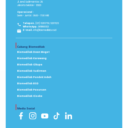
Jl. Jend. Sudirman Kav. 28,
Jakarta Selatan - 12920
Operasional :
Senin - Jum'at : 09.00 - 17.00 WIB
Telepon.
(021) 5265750, 5267025
WhatsApp.
08118600123
E-mail.
info@biomedilab.co.id
Cabang Biomedilab
Biomedilab Daan Mogot
Biomedilab Karawang
Biomedilab Cikupa
Biomedilab Sudirman
Biomedilab Pondok Indah
Biomedilab BSD
Biomedilab Pasuruan
Biomedilab Cisoka
Media Sosial