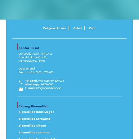
Kebijakan Privasi
Galeri
Karir
Kantor Pusat
Mayapada Tower 1 unit 07-01,
Jl. Jend. Sudirman Kav. 28,
Jakarta Selatan - 12920
Operasional :
Senin - Jum'at : 09.00 - 17.00 WIB
Telepon.
(021) 5265750, 5267025
WhatsApp.
08118600123
E-mail.
info@biomedilab.co.id
Cabang Biomedilab
Biomedilab Daan Mogot
Biomedilab Karawang
Biomedilab Cikupa
Biomedilab Sudirman