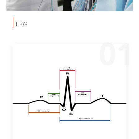
EKG
01