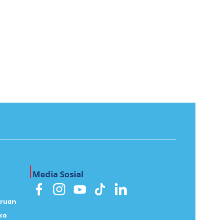
Media Sosial
uruan
ka