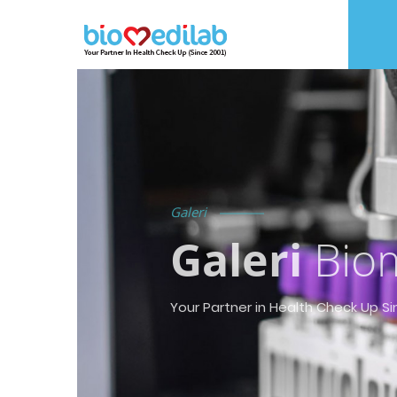
Galeri
Galeri
Biom
Your Partner in Health Check Up Si