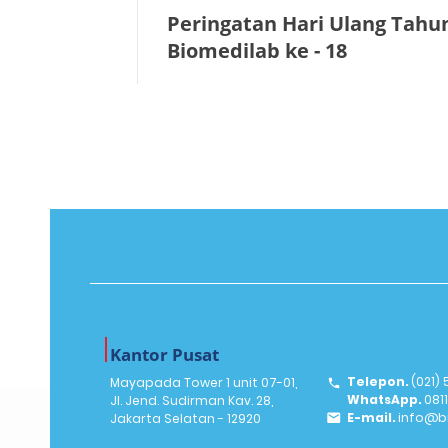
Peringatan Hari Ulang Tahu
Biomedilab ke - 18
Kantor Pusat
Telepon.
(021)
Mayapada Tower 1 unit 07-01,
WhatsApp.
081
Jl. Jend. Sudirman Kav. 28,
E-mail.
info@bi
Jakarta Selatan - 12920