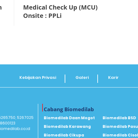
n
Medical Check Up (MCU)
Onsite : PPLi
Kebijakan Privasi
Galeri
Karir
Cabang Biomedilab
 5265750, 5267025
Biomedilab Daan Mogot
Biomedilab BSD
18600123
Biomedilab Karawang
Biomedilab Pas
omedilab.co.id
Biomedilab Cikupa
Biomedilab Ciso