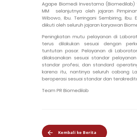
Agape Biomedi Investama (Biomedilab) y
MM selanjutnya oleh jajaran Pimpin
Wibowo, Ibu. Terringani Sembiring, Ibu. 
diikuti oleh seluruh jajaran karyawan Bi
Peningkatan mutu pelayanan di Laborato
terus dilakukan sesuai dengan pe
tuntutan pasar. Pelayanan di Laborator
dilaksanakan sesuai standar pelayanan 
standar profesi, dan standard operati
karena itu, nantinya seluruh cabang La
beroperasi sesuai standar dan terakredita
Team PR Biomedilab
Kembali ke Berita