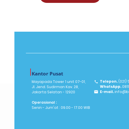
Kantor Pusat
Telepon.
(021)
Mayapada Tower 1 unit 07-01,
WhatsApp.
081
Jl. Jend. Sudirman Kav. 28,
E-mail.
info@bi
Jakarta Selatan - 12920
Operasional :
Senin - Jum'at : 09.00 - 17.00 WIB