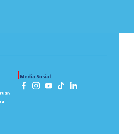
Media Sosial
uruan
ka