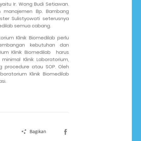
aitu Ir. Wong Budi Setiawan.
an manajemen Bp. Bambang
Ester Sulistyowati seterusnya
omedilab semua cabang.
rium Klinik Biomedilab perlu
rkembangan kebutuhan dan
ium Klinik Biomedilab harus
minimal Klinik Laboratorium,
ng procedure atau SOP. Oleh
boratorium Klinik Biomedilab
si.
Bagikan