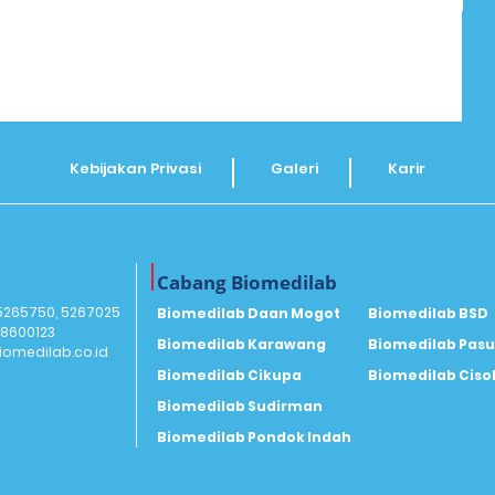
Kebijakan Privasi
Galeri
Karir
Cabang Biomedilab
 5265750, 5267025
Biomedilab Daan Mogot
Biomedilab BSD
18600123
Biomedilab Karawang
Biomedilab Pas
omedilab.co.id
Biomedilab Cikupa
Biomedilab Ciso
Biomedilab Sudirman
Biomedilab Pondok Indah